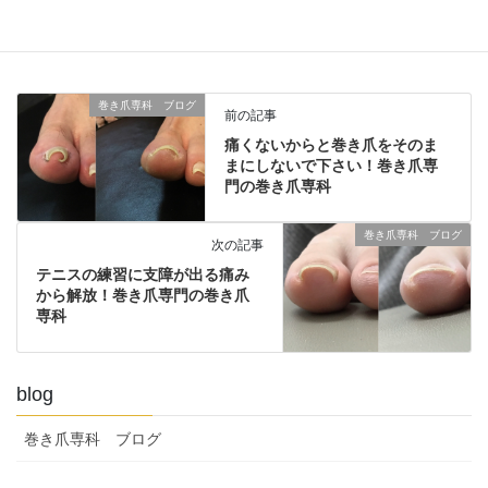
巻き爪東京
巻き爪板橋
巻き爪矯正
巻き爪神田
巻爪
痛い爪
陥入爪
巻き爪専科 ブログ
前の記事
痛くないからと巻き爪をそのま
まにしないで下さい！巻き爪専
門の巻き爪専科
巻き爪専科 ブログ
次の記事
テニスの練習に支障が出る痛み
から解放！巻き爪専門の巻き爪
専科
blog
巻き爪専科 ブログ