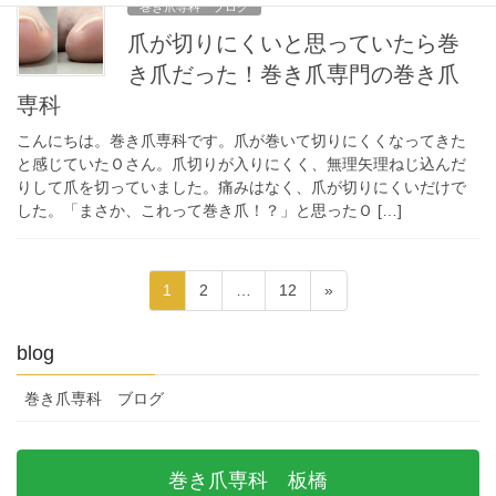
巻き爪専科 ブログ
爪が切りにくいと思っていたら巻
き爪だった！巻き爪専門の巻き爪
専科
こんにちは。巻き爪専科です。爪が巻いて切りにくくなってきた
と感じていたＯさん。爪切りが入りにくく、無理矢理ねじ込んだ
りして爪を切っていました。痛みはなく、爪が切りにくいだけで
した。「まさか、これって巻き爪！？」と思ったＯ […]
投
固
固
固
1
2
…
12
»
稿
定
定
定
ペ
ペ
ペ
の
blog
ー
ー
ー
ペ
ジ
ジ
ジ
巻き爪専科 ブログ
ー
ジ
送
巻き爪専科 板橋